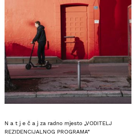
N a t j e č a j za radno mjesto „VODITELJ
REZIDENCIJALNOG PROGRAMA“