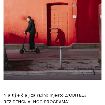
N a t j e č a j za radno mjesto „VODITELJ
REZIDENCIJALNOG PROGRAMA“