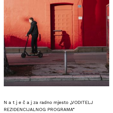
N a t j e č a j za radno mjesto „VODITELJ
REZIDENCIJALNOG PROGRAMA“