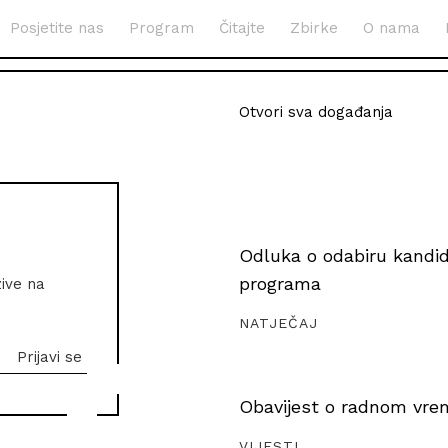
Posjetite nas
Program
Čitajte
Zbirke
O nama
Otvori sva događanja
Odluka o odabiru kandida
programa
zive na
NATJEČAJ
Obavijest o radnom vrem
VIJESTI