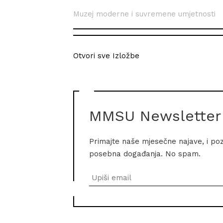
Muzej moderne i suvremene umjetnosti
Otvori sve Izložbe
MMSU Newsletter
Primajte naše mjesečne najave, i po
posebna događanja. No spam.