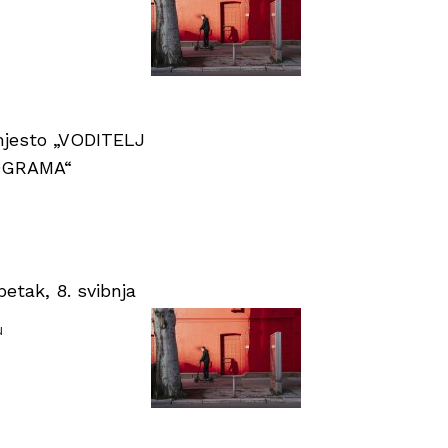
 mjesto „VODITELJ
OGRAMA“
tak, 8. svibnja
u