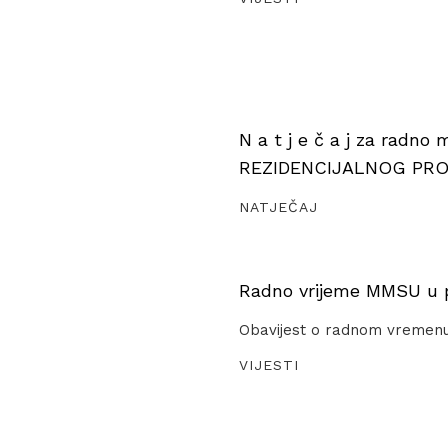
N a t j e č a j za radno
REZIDENCIJALNOG PR
NATJEČAJ
Radno vrijeme MMSU u pe
Obavijest o radnom vremen
VIJESTI