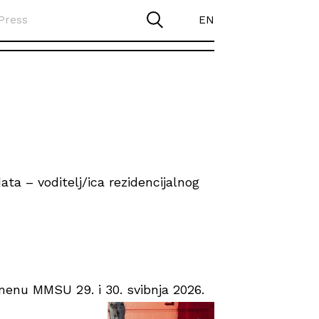
Press
EN
ta – voditelj/ica rezidencijalnog
enu MMSU 29. i 30. svibnja 2026.