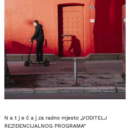
N a t j e č a j za radno mjesto „VODITELJ
REZIDENCIJALNOG PROGRAMA“