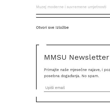
Muzej moderne i suvremene umjetnosti
Otvori sve Izložbe
MMSU Newsletter
Primajte naše mjesečne najave, i po
posebna događanja. No spam.