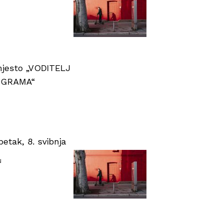
 mjesto „VODITELJ
OGRAMA“
tak, 8. svibnja
u