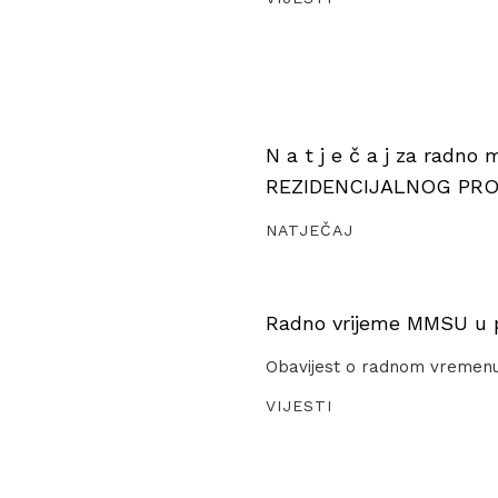
N a t j e č a j za radno
REZIDENCIJALNOG PR
NATJEČAJ
Radno vrijeme MMSU u pe
Obavijest o radnom vremen
VIJESTI