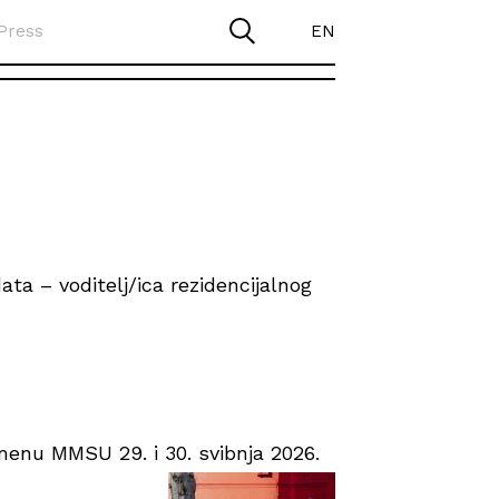
Press
EN
ta – voditelj/ica rezidencijalnog
enu MMSU 29. i 30. svibnja 2026.