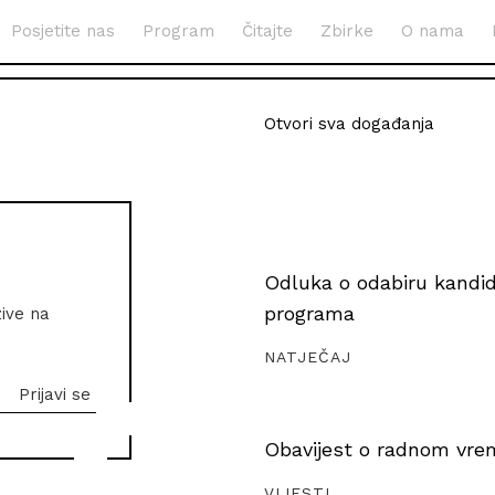
Posjetite nas
Program
Čitajte
Zbirke
O nama
Otvori sva događanja
Odluka o odabiru kandida
programa
zive na
NATJEČAJ
Obavijest o radnom vrem
VIJESTI