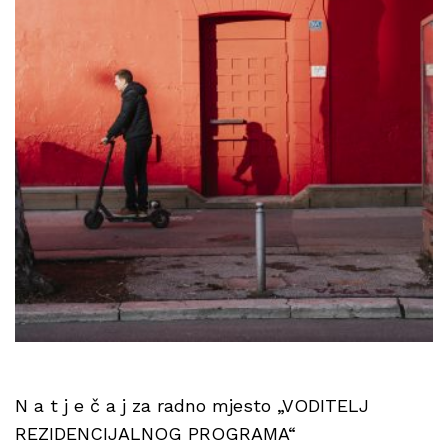
N a t j e č a j za radno mjesto „VODITELJ
REZIDENCIJALNOG PROGRAMA“