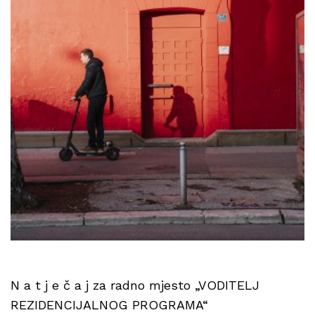
N a t j e č a j za radno mjesto „VODITELJ
REZIDENCIJALNOG PROGRAMA“