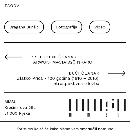
TAGOVI
Dragana Jurišić
Fotografija
Video
PRETHODNI ČLANAK
TARWUK- M491A192()INKAROH
IDUĆI ČLANAK
Zlatko Prica - 100 godina (1916 – 2016),
retrospektivna izložba
MMSU
Krešimirova 26c
51 000 Rijeka
Koristimo kolačiće kako bismo vam omogućili potpuno