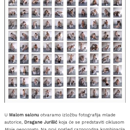
U
Malom salonu
otvaramo izložbu fotografija mlade
autorice,
Dragane Jurišić
koja će se predstaviti ciklusom
Moje nepoznato
. Na prvi pogled raznorodna kombinacija