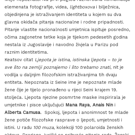
elemenata fotografije, videa,
lightboxova
i bilježnica,
objedinjena je istraživanjem identiteta u kojem su dva
glavna okidača pitanja nacionalne i rodne pripadnosti.
Pitanje vlastite nacionalnosti umjetnica ispituje posredno,
očima zagonetne tetke koja je tijekom pedesetih godina
nestala iz Jugoslavije i navodno živjela u Parizu pod
raznim identitetima.
Keatsov citat
Ljepota je istina, istinska ljepota – to je
sve što na zemlji poznajemo i što trebamo znati
, nit je
vodilja u daljnjim filozofskim istraživanjima tih dvaju
entiteta. Nepoznata iz Seine ime je nepoznate mlade
žene čije je tijelo pronađeno u rijeci Seini krajem 19.
stoljeća. Ljepota njezine posmrtne maske inspirirala je
umjetnike i pisce uključujući
Mana Raya
,
Anais Nin
i
Alberta Camusa
. Spokoj, ljepota i anonimnost te mlade
žene potiče filozofske rasprave o ljepoti, umjetnosti i
istini. U radu
100 muza
, kolekciji 100 polaroida ženskih
aktova, Dragana Jurišić se prihvaća pitanja roda. Ženski