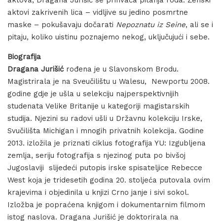
aktovi zakrivenih lica – vidljive su jedino posmrtne
maske – pokušavaju dočarati
Nepoznatu iz Seine
, ali se i
pitaju, koliko uistinu poznajemo nekog, uključujući i sebe.
Biografija
Dragana Jurišić
rođena je u Slavonskom Brodu.
Magistrirala je na Sveučilištu u Walesu, Newportu 2008.
godine gdje je ušla u selekciju najperspektivnijih
studenata Velike Britanije u kategoriji magistarskih
studija. Njezini su radovi ušli u Državnu kolekciju Irske,
Svučilišta Michigan i mnogih privatnih kolekcija. Godine
2013. izložila je priznati ciklus fotografija YU: Izgubljena
zemlja, seriju fotografija s njezinog puta po bivšoj
Jugoslaviji slijedeći putopis irske spisateljice Rebecce
West koja je tridesetih godina 20. stoljeća putovala ovim
krajevima i objedinila u knjizi Crno janje i sivi sokol.
Izložba je popraćena knjigom i dokumentarnim filmom
istog naslova. Dragana Jurišić je doktorirala na