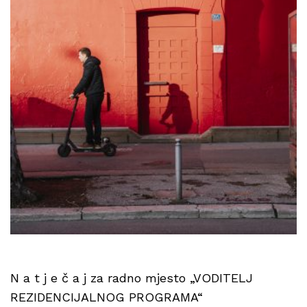
N a t j e č a j za radno mjesto „VODITELJ
REZIDENCIJALNOG PROGRAMA“