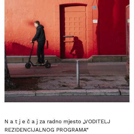
N a t j e č a j za radno mjesto „VODITELJ
REZIDENCIJALNOG PROGRAMA“