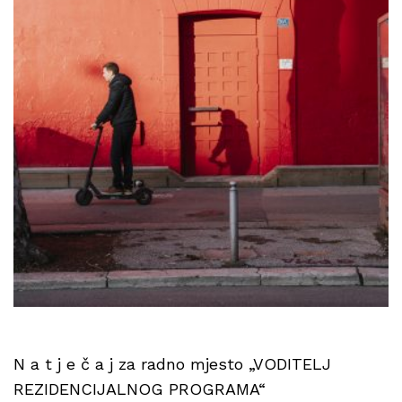
N a t j e č a j za radno mjesto „VODITELJ
REZIDENCIJALNOG PROGRAMA“