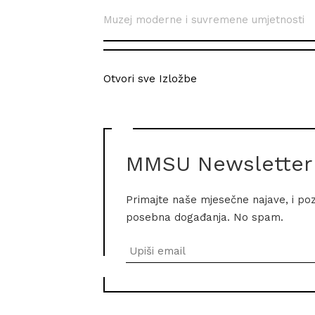
Muzej moderne i suvremene umjetnosti
Otvori sve Izložbe
MMSU Newsletter
Primajte naše mjesečne najave, i po
posebna događanja. No spam.