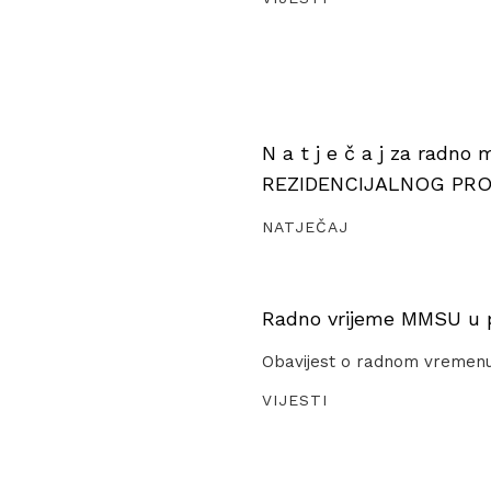
N a t j e č a j za radno
REZIDENCIJALNOG PR
NATJEČAJ
Radno vrijeme MMSU u pe
Obavijest o radnom vremen
VIJESTI