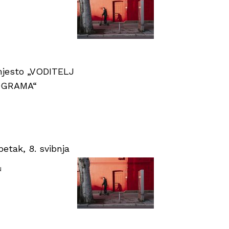
 mjesto „VODITELJ
OGRAMA“
tak, 8. svibnja
u