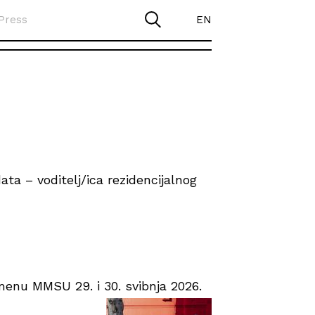
Press
EN
ta – voditelj/ica rezidencijalnog
enu MMSU 29. i 30. svibnja 2026.