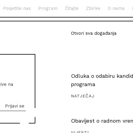
Posjetite nas
Program
Čitajte
Zbirke
O nama
Otvori sva događanja
Odluka o odabiru kandida
programa
zive na
NATJEČAJ
Obavijest o radnom vrem
VIJESTI