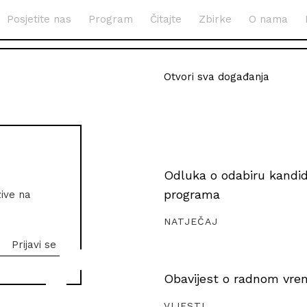
Posjetite nas
Program
Čitajte
Zbirke
O nama
Otvori sva događanja
Odluka o odabiru kandida
programa
zive na
NATJEČAJ
Obavijest o radnom vrem
VIJESTI