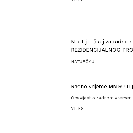
N a t j e č a j za radno
REZIDENCIJALNOG PR
NATJEČAJ
Radno vrijeme MMSU u pe
Obavijest o radnom vremen
VIJESTI