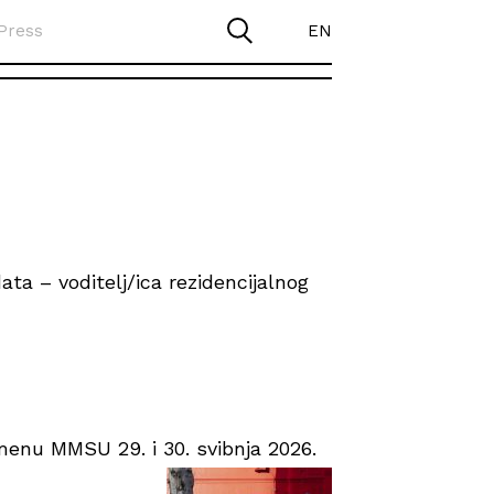
Press
EN
ta – voditelj/ica rezidencijalnog
enu MMSU 29. i 30. svibnja 2026.