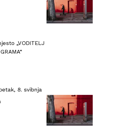
 mjesto „VODITELJ
OGRAMA“
tak, 8. svibnja
u