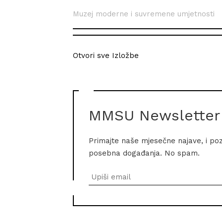
Muzej moderne i suvremene umjetnosti
Otvori sve Izložbe
MMSU Newsletter
Primajte naše mjesečne najave, i po
posebna događanja. No spam.