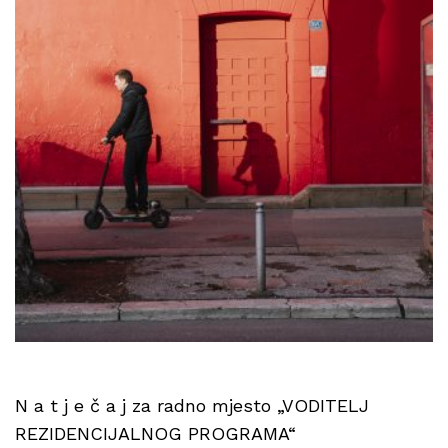
N a t j e č a j za radno mjesto „VODITELJ
REZIDENCIJALNOG PROGRAMA“