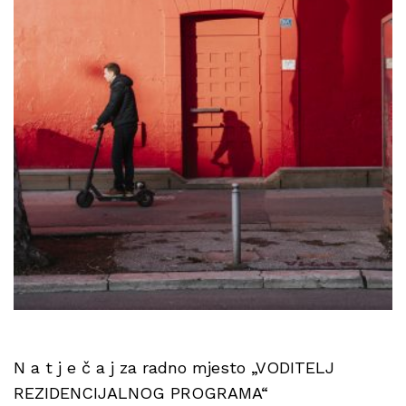
N a t j e č a j za radno mjesto „VODITELJ
REZIDENCIJALNOG PROGRAMA“