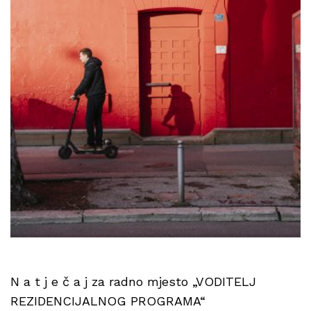
N a t j e č a j za radno mjesto „VODITELJ
REZIDENCIJALNOG PROGRAMA“