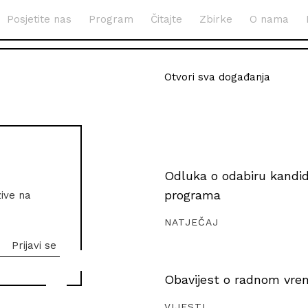
Posjetite nas
Program
Čitajte
Zbirke
O nama
Otvori sva događanja
Odluka o odabiru kandida
programa
zive na
NATJEČAJ
Obavijest o radnom vrem
VIJESTI