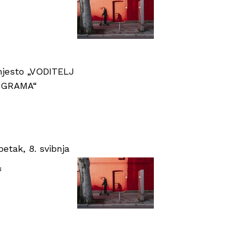
 mjesto „VODITELJ
OGRAMA“
tak, 8. svibnja
u