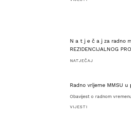
N a t j e č a j za radno
REZIDENCIJALNOG PR
NATJEČAJ
Radno vrijeme MMSU u pe
Obavijest o radnom vremen
VIJESTI