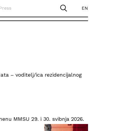
Press
EN
ta – voditelj/ica rezidencijalnog
enu MMSU 29. i 30. svibnja 2026.