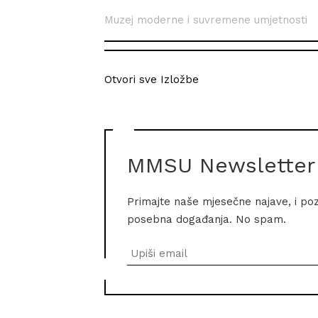
Muzej moderne i suvremene umjetnosti
Otvori sve Izložbe
MMSU Newsletter
Primajte naše mjesečne najave, i po
posebna događanja. No spam.