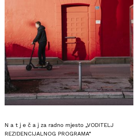
N a t j e č a j za radno mjesto „VODITELJ
REZIDENCIJALNOG PROGRAMA“