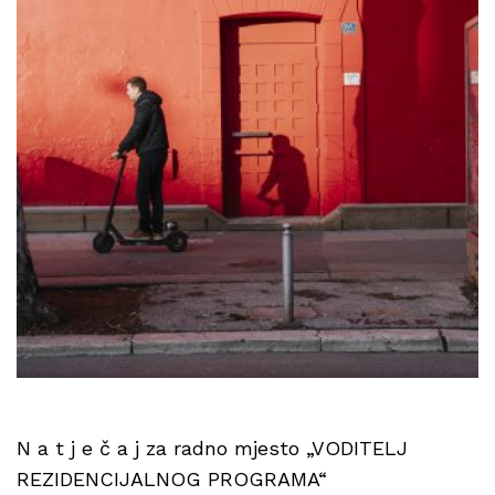
N a t j e č a j za radno mjesto „VODITELJ
REZIDENCIJALNOG PROGRAMA“