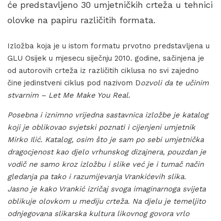
će predstavljeno 30 umjetničkih crteža u tehnici
olovke na papiru različitih formata.
Izložba koja je u istom formatu prvotno predstavljena u
GLU Osijek u mjesecu siječnju 2010. godine, sačinjena je
od autorovih crteža iz različitih ciklusa no svi zajedno
čine jedinstveni ciklus pod nazivom D
ozvoli da te učinim
stvarnim – Let Me Make You Real
.
Posebna i iznimno vrijedna sastavnica izložbe je katalog
koji je oblikovao svjetski poznati i cijenjeni umjetnik
Mirko Ilić. Katalog, osim što je sam po sebi umjetnička
dragocjenost kao djelo vrhunskog dizajnera, pouzdan je
vodič ne samo kroz izložbu i slike već je i tumač način
gledanja pa tako i razumijevanja Vrankićevih slika.
Jasno je kako Vrankić izričaj svoga imaginarnoga svijeta
oblikuje olovkom u mediju crteža. Na djelu je temeljito
odnjegovana slikarska kultura likovnog govora vrlo