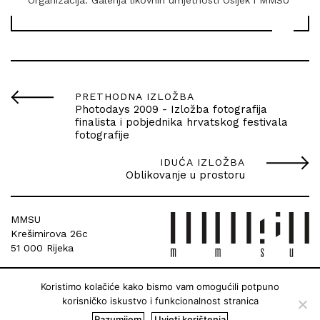
Organizacija: Galerija likovnih umjetnosti Osijek i MMSU
PRETHODNA IZLOŽBA
Photodays 2009 - Izložba fotografija
finalista i pobjednika hrvatskog festivala
fotografije
IDUĆA IZLOŽBA
Oblikovanje u prostoru
MMSU
Krešimirova 26c
51 000 Rijeka
Koristimo kolačiće kako bismo vam omogućili potpuno
korisničko iskustvo i funkcionalnost stranica
Razumijem
Uvjeti korištenja