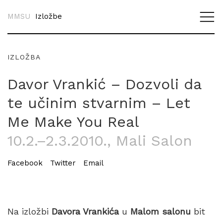
MMSU
Izložbe
IZLOŽBA
Davor Vrankić – Dozvoli da
te učinim stvarnim – Let
Me Make You Real
10.2.–2.3.2010.
, Mali Salon
Facebook
Twitter
Email
Na izložbi
Davora Vrankića
u
Malom salonu
bit