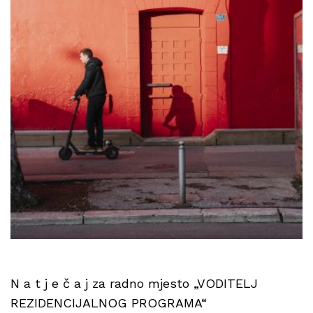
N a t j e č a j za radno mjesto „VODITELJ
REZIDENCIJALNOG PROGRAMA“