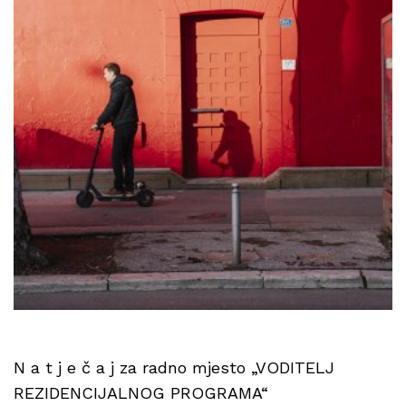
N a t j e č a j za radno mjesto „VODITELJ
REZIDENCIJALNOG PROGRAMA“