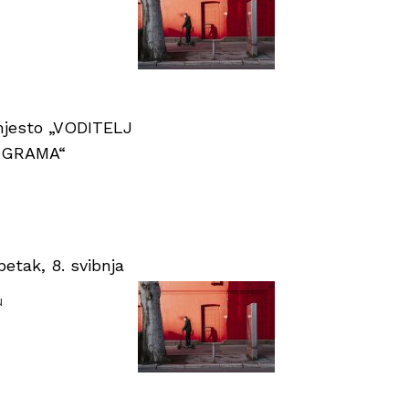
 mjesto „VODITELJ
OGRAMA“
tak, 8. svibnja
u