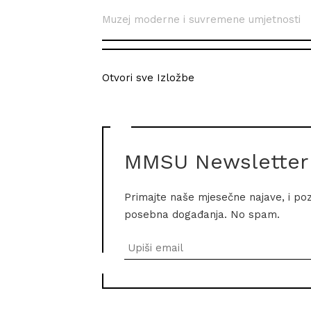
Muzej moderne i suvremene umjetnosti
Otvori sve Izložbe
MMSU Newsletter
Primajte naše mjesečne najave, i po
posebna događanja. No spam.