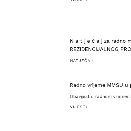
N a t j e č a j za radno
REZIDENCIJALNOG PR
NATJEČAJ
Radno vrijeme MMSU u pe
Obavijest o radnom vremen
VIJESTI