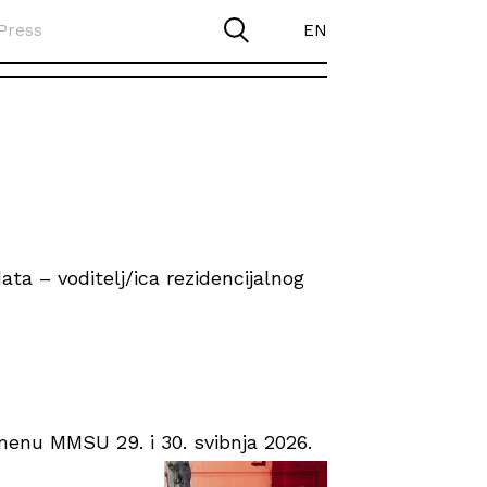
Press
EN
ta – voditelj/ica rezidencijalnog
enu MMSU 29. i 30. svibnja 2026.