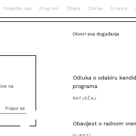
Posjetite nas
Program
Čitajte
Zbirke
O nama
Otvori sva događanja
Odluka o odabiru kandida
programa
zive na
NATJEČAJ
Obavijest o radnom vrem
VIJESTI