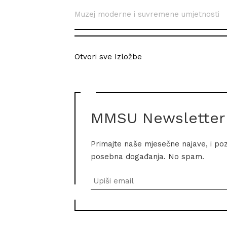
Muzej moderne i suvremene umjetnosti
Otvori sve Izložbe
MMSU Newsletter
Primajte naše mjesečne najave, i po
posebna događanja. No spam.