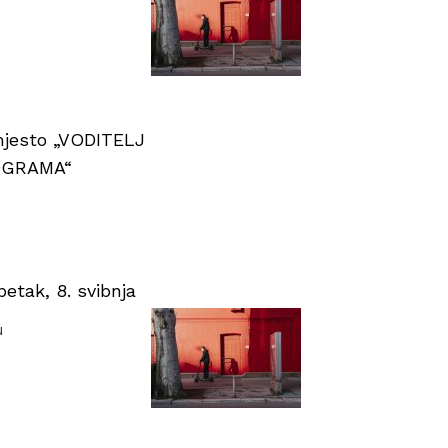
 mjesto „VODITELJ
OGRAMA“
tak, 8. svibnja
u