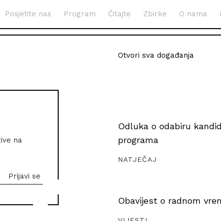
Posjetite nas
Program
Čitajte
Zbirke
O nama
Otvori sva događanja
Odluka o odabiru kandida
programa
zive na
NATJEČAJ
Obavijest o radnom vrem
VIJESTI