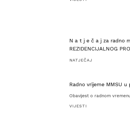
N a t j e č a j za radno
REZIDENCIJALNOG PR
NATJEČAJ
Radno vrijeme MMSU u pe
Obavijest o radnom vremen
VIJESTI