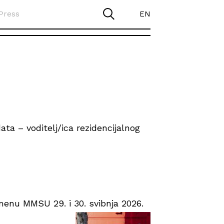
Press
EN
ta – voditelj/ica rezidencijalnog
enu MMSU 29. i 30. svibnja 2026.