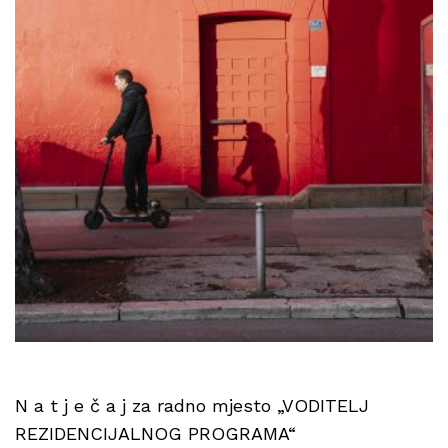
N a t j e č a j za radno mjesto „VODITELJ
REZIDENCIJALNOG PROGRAMA“