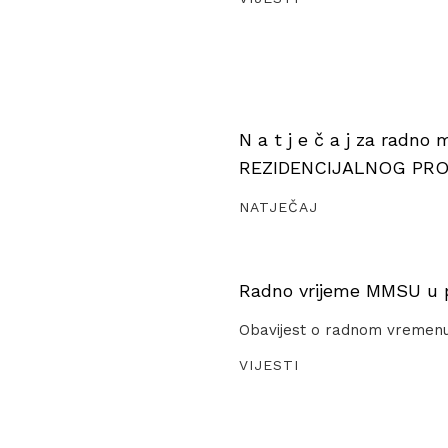
N a t j e č a j za radno
REZIDENCIJALNOG PR
NATJEČAJ
Radno vrijeme MMSU u pe
Obavijest o radnom vremen
VIJESTI