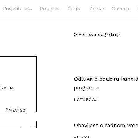
Posjetite nas
Program
Čitajte
Zbirke
O nama
Otvori sva događanja
Odluka o odabiru kandida
programa
zive na
NATJEČAJ
Obavijest o radnom vrem
VIJESTI