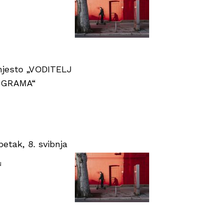
 mjesto „VODITELJ
OGRAMA“
tak, 8. svibnja
u