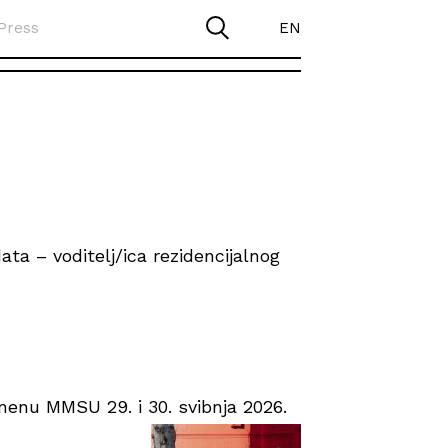
Press
EN
ta – voditelj/ica rezidencijalnog
enu MMSU 29. i 30. svibnja 2026.