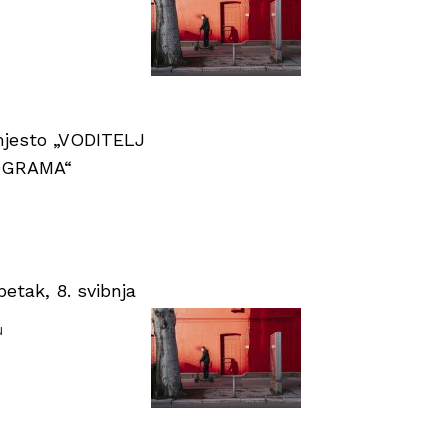
 mjesto „VODITELJ
OGRAMA“
tak, 8. svibnja
u