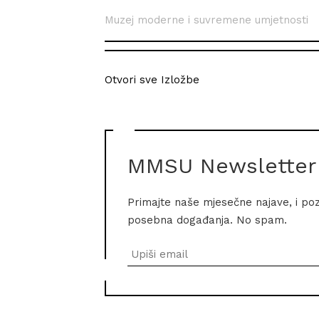
Muzej moderne i suvremene umjetnosti
Otvori sve Izložbe
MMSU Newsletter
Primajte naše mjesečne najave, i po
posebna događanja. No spam.