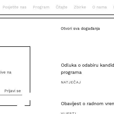
Posjetite nas
Program
Čitajte
Zbirke
O nama
Otvori sva događanja
Odluka o odabiru kandida
programa
zive na
NATJEČAJ
Obavijest o radnom vrem
VIJESTI