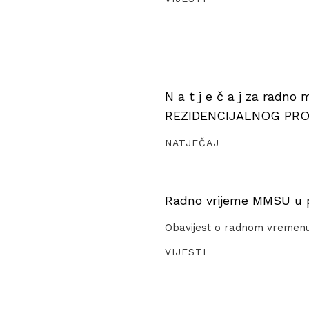
N a t j e č a j za radno
REZIDENCIJALNOG PR
NATJEČAJ
Radno vrijeme MMSU u pe
Obavijest o radnom vremen
VIJESTI