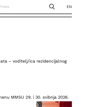
Press
EN
ta – voditelj/ica rezidencijalnog
enu MMSU 29. i 30. svibnja 2026.