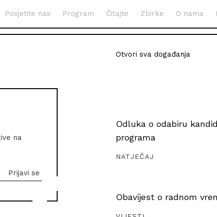
Posjetite nas
Program
Čitajte
Zbirke
O nama
Otvori sva događanja
Odluka o odabiru kandida
programa
zive na
NATJEČAJ
Obavijest o radnom vrem
VIJESTI