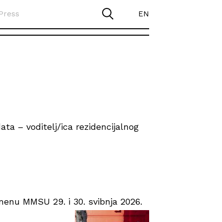
Press
EN
ta – voditelj/ica rezidencijalnog
enu MMSU 29. i 30. svibnja 2026.