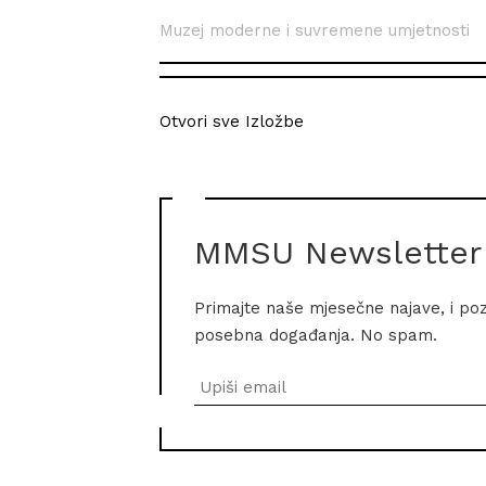
Muzej moderne i suvremene umjetnosti
Otvori sve Izložbe
MMSU Newsletter
Primajte naše mjesečne najave, i po
posebna događanja. No spam.