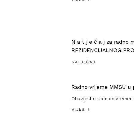
N a t j e č a j za radno
REZIDENCIJALNOG PR
NATJEČAJ
Radno vrijeme MMSU u pe
Obavijest o radnom vremen
VIJESTI