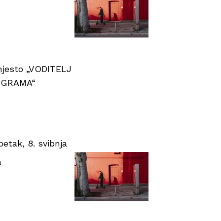
 mjesto „VODITELJ
OGRAMA“
tak, 8. svibnja
u