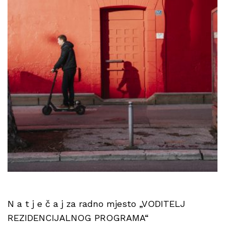
N a t j e č a j za radno mjesto „VODITELJ
REZIDENCIJALNOG PROGRAMA“