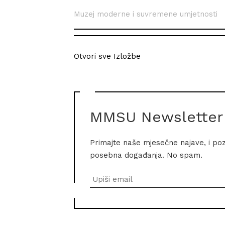
Muzej moderne i suvremene umjetnosti
Otvori sve Izložbe
MMSU Newsletter
Primajte naše mjesečne najave, i po
posebna događanja. No spam.