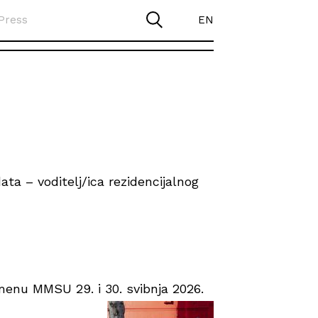
Press
EN
ta – voditelj/ica rezidencijalnog
enu MMSU 29. i 30. svibnja 2026.