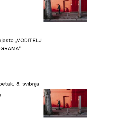
 mjesto „VODITELJ
OGRAMA“
tak, 8. svibnja
u