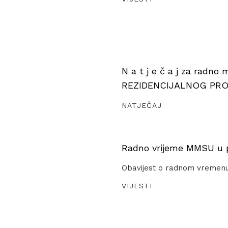
N a t j e č a j za radno
REZIDENCIJALNOG PR
NATJEČAJ
Radno vrijeme MMSU u pe
Obavijest o radnom vremen
VIJESTI