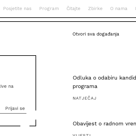
Posjetite nas
Program
Čitajte
Zbirke
O nama
Otvori sva događanja
Odluka o odabiru kandida
programa
zive na
NATJEČAJ
Obavijest o radnom vrem
VIJESTI