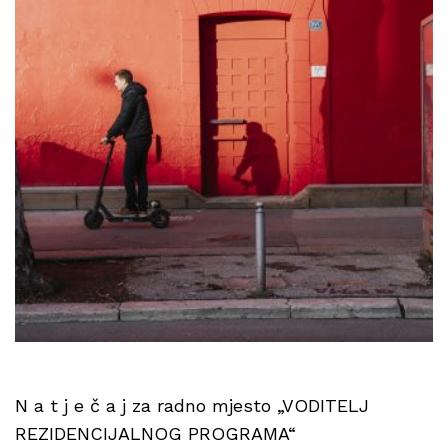
N a t j e č a j za radno mjesto „VODITELJ
REZIDENCIJALNOG PROGRAMA“