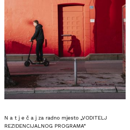
N a t j e č a j za radno mjesto „VODITELJ
REZIDENCIJALNOG PROGRAMA“