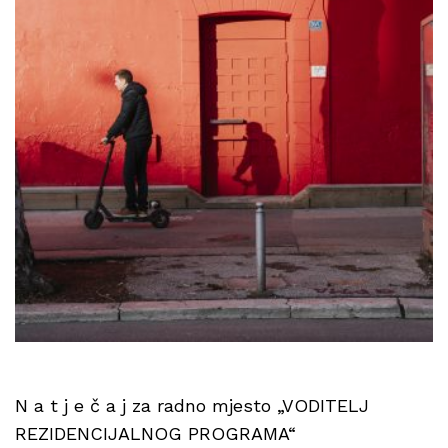
N a t j e č a j za radno mjesto „VODITELJ
REZIDENCIJALNOG PROGRAMA“