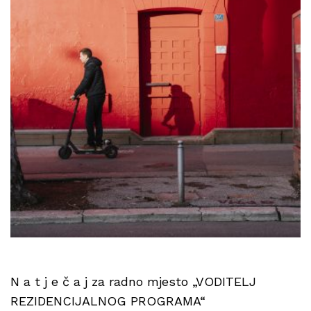
N a t j e č a j za radno mjesto „VODITELJ
REZIDENCIJALNOG PROGRAMA“