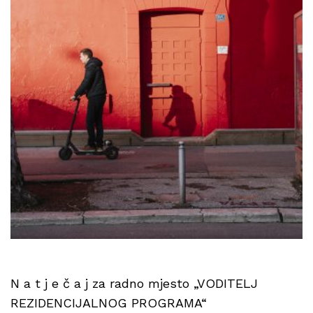
N a t j e č a j za radno mjesto „VODITELJ
REZIDENCIJALNOG PROGRAMA“