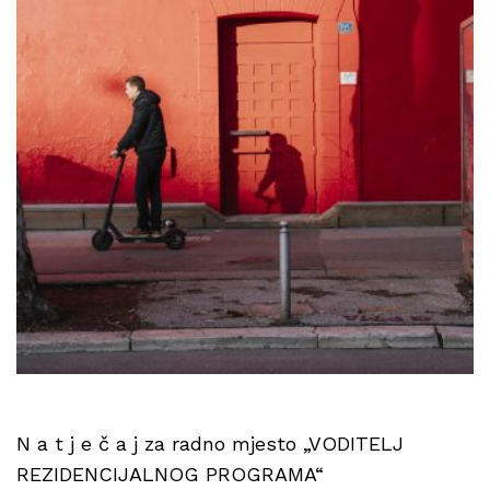
N a t j e č a j za radno mjesto „VODITELJ
REZIDENCIJALNOG PROGRAMA“