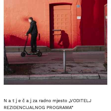
N a t j e č a j za radno mjesto „VODITELJ
REZIDENCIJALNOG PROGRAMA“