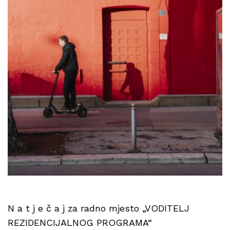
N a t j e č a j za radno mjesto „VODITELJ
REZIDENCIJALNOG PROGRAMA“