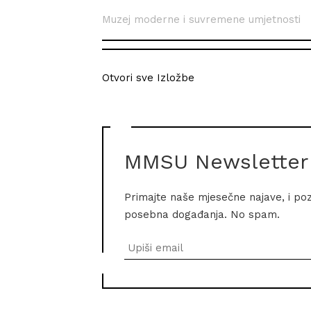
Muzej moderne i suvremene umjetnosti
Otvori sve Izložbe
MMSU Newsletter
Primajte naše mjesečne najave, i po
posebna događanja. No spam.