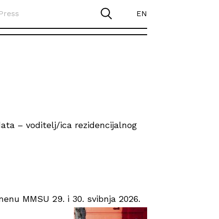
Press
EN
ta – voditelj/ica rezidencijalnog
enu MMSU 29. i 30. svibnja 2026.