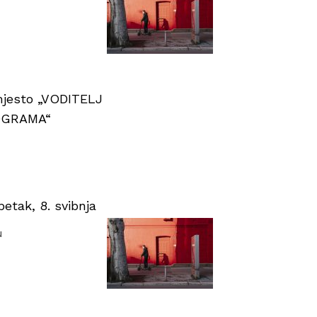
 mjesto „VODITELJ
OGRAMA“
tak, 8. svibnja
u