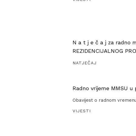
N a t j e č a j za radno
REZIDENCIJALNOG PR
NATJEČAJ
Radno vrijeme MMSU u pe
Obavijest o radnom vremen
VIJESTI