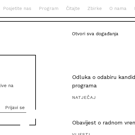
Posjetite nas
Program
Čitajte
Zbirke
O nama
Otvori sva događanja
Odluka o odabiru kandida
programa
zive na
NATJEČAJ
Obavijest o radnom vrem
VIJESTI