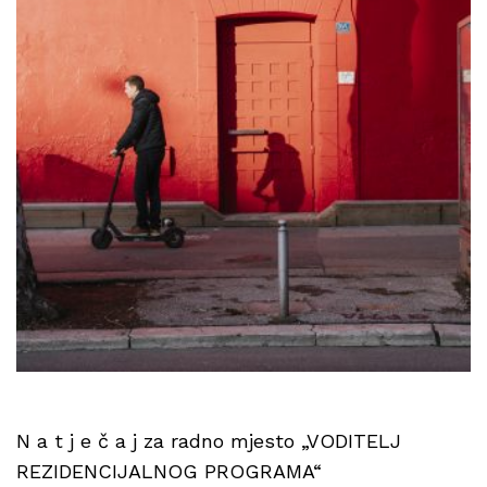
N a t j e č a j za radno mjesto „VODITELJ
REZIDENCIJALNOG PROGRAMA“