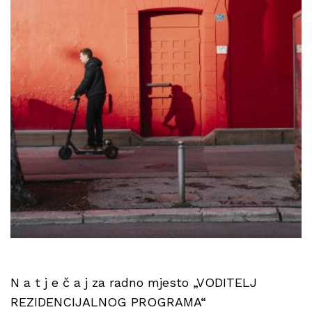
N a t j e č a j za radno mjesto „VODITELJ
REZIDENCIJALNOG PROGRAMA“