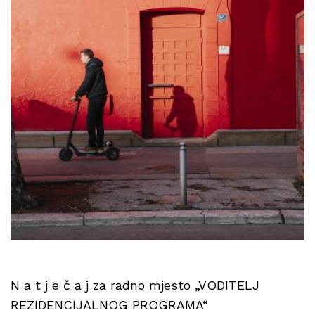
N a t j e č a j za radno mjesto „VODITELJ
REZIDENCIJALNOG PROGRAMA“