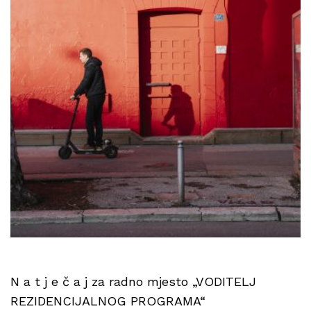
N a t j e č a j za radno mjesto „VODITELJ
REZIDENCIJALNOG PROGRAMA“