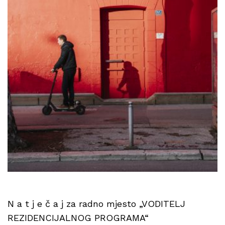
N a t j e č a j za radno mjesto „VODITELJ
REZIDENCIJALNOG PROGRAMA“