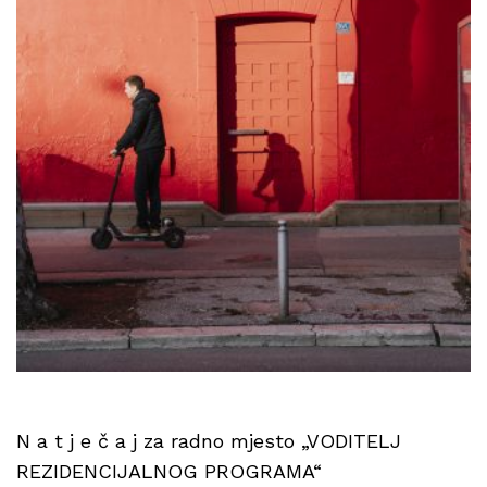
N a t j e č a j za radno mjesto „VODITELJ
REZIDENCIJALNOG PROGRAMA“