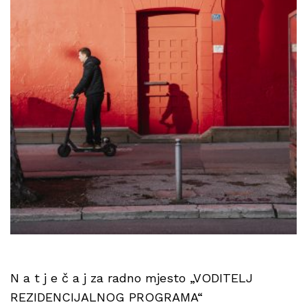
N a t j e č a j za radno mjesto „VODITELJ
REZIDENCIJALNOG PROGRAMA“