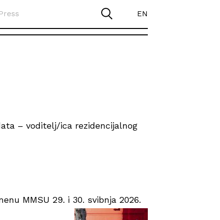
Press
EN
ta – voditelj/ica rezidencijalnog
enu MMSU 29. i 30. svibnja 2026.