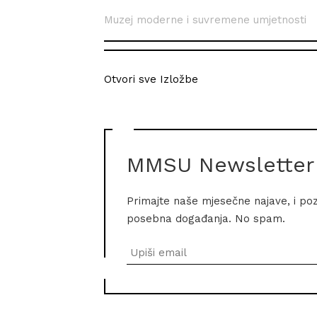
Muzej moderne i suvremene umjetnosti
Otvori sve Izložbe
MMSU Newsletter
Primajte naše mjesečne najave, i po
posebna događanja. No spam.