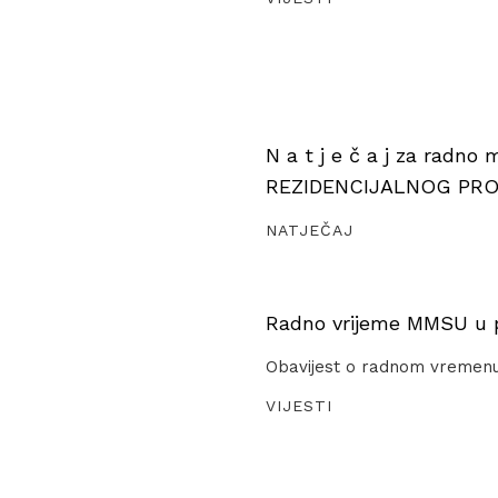
N a t j e č a j za radno
REZIDENCIJALNOG PR
NATJEČAJ
Radno vrijeme MMSU u pe
Obavijest o radnom vremen
VIJESTI