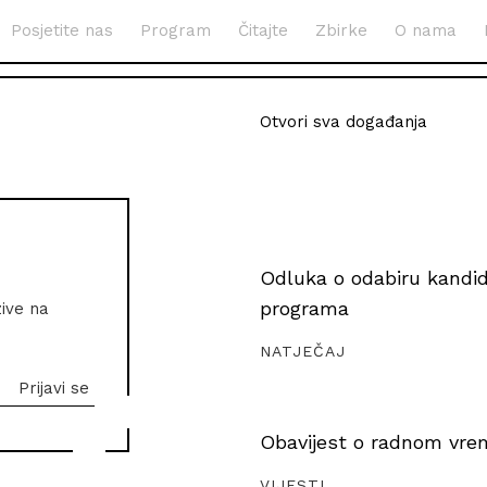
Posjetite nas
Program
Čitajte
Zbirke
O nama
Otvori sva događanja
Odluka o odabiru kandida
programa
zive na
NATJEČAJ
Obavijest o radnom vrem
VIJESTI