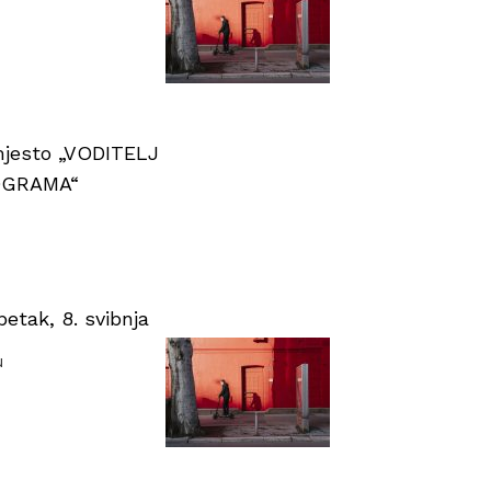
 mjesto „VODITELJ
OGRAMA“
tak, 8. svibnja
u