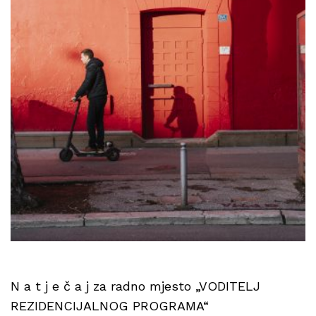
N a t j e č a j za radno mjesto „VODITELJ
REZIDENCIJALNOG PROGRAMA“