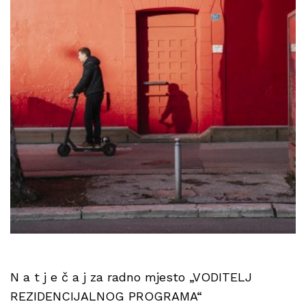
N a t j e č a j za radno mjesto „VODITELJ
REZIDENCIJALNOG PROGRAMA“